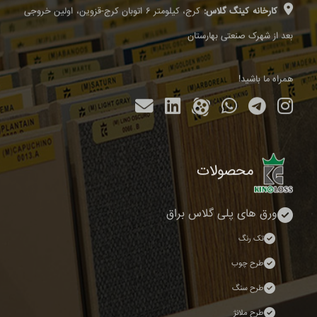
کارخانه کینگ گلاس:
کرج، کیلومتر ۶ اتوبان کرج-قزوین، اولین خروجی
بعد از شهرک صنعتی بهارستان
همراه ما باشید!
محصولات
ورق های پلی گلاس براق
تک رنگ
طرح چوب
طرح سنگ
طرح ملانژ